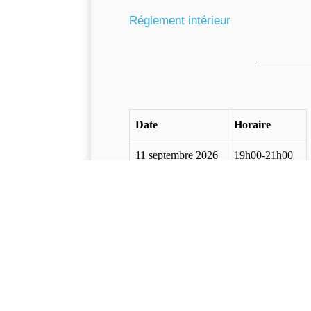
Réglement intérieur
Date
Horaire
11 septembre 2026
19h00-21h00
9 octobre 2026
19h00-21h00
13 novembre 2026
19h00-21h00
11 décembre 2026
19h00-21h00
8 janvier 2027
19h00-21h00
12 février 2027
19h00-21h00