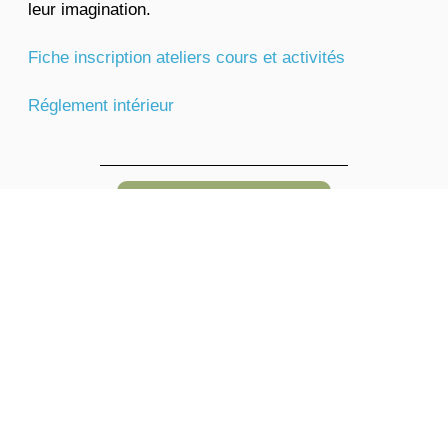
leur imagination.
Fiche inscription ateliers cours et activités
Réglement intérieur
Calendrier :
Date
Horaire
7 septembre 2026
17h45-19h15
14 septembre 2026
17h45-19h15
21 septembre 2026
17h45-19h15
28 septembre 2026
17h45-19h15