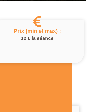
Prix (min et max) :
12 € la séance